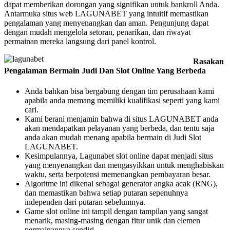
dapat memberikan dorongan yang signifikan untuk bankroll Anda.
Antarmuka situs web LAGUNABET yang intuitif memastikan
pengalaman yang menyenangkan dan aman. Pengunjung dapat
dengan mudah mengelola setoran, penarikan, dan riwayat
permainan mereka langsung dari panel kontrol.
Rasakan
Pengalaman Bermain Judi Dan Slot Online Yang Berbeda
Anda bahkan bisa bergabung dengan tim perusahaan kami
apabila anda memang memiliki kualifikasi seperti yang kami
cari.
Kami berani menjamin bahwa di situs LAGUNABET anda
akan mendapatkan pelayanan yang berbeda, dan tentu saja
anda akan mudah menang apabila bermain di Judi Slot
LAGUNABET.
Kesimpulannya, Lagunabet slot online dapat menjadi situs
yang menyenangkan dan mengasyikkan untuk menghabiskan
waktu, serta berpotensi memenangkan pembayaran besar.
Algoritme ini dikenal sebagai generator angka acak (RNG),
dan memastikan bahwa setiap putaran sepenuhnya
independen dari putaran sebelumnya.
Game slot online ini tampil dengan tampilan yang sangat
menarik, masing-masing dengan fitur unik dan elemen
permainannya sendiri.