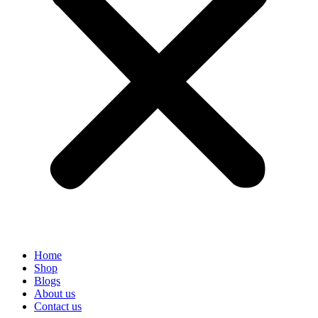
Home
Shop
Blogs
About us
Contact us