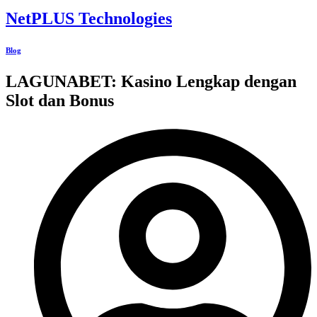
NetPLUS Technologies
Blog
LAGUNABET: Kasino Lengkap dengan
Slot dan Bonus