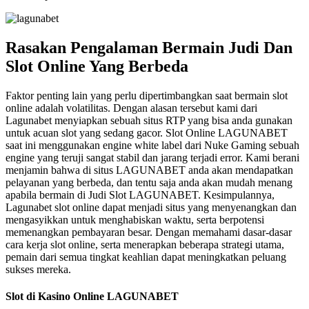
Rasakan Pengalaman Bermain Judi Dan
Slot Online Yang Berbeda
Faktor penting lain yang perlu dipertimbangkan saat bermain slot
online adalah volatilitas. Dengan alasan tersebut kami dari
Lagunabet menyiapkan sebuah situs RTP yang bisa anda gunakan
untuk acuan slot yang sedang gacor. Slot Online LAGUNABET
saat ini menggunakan engine white label dari Nuke Gaming sebuah
engine yang teruji sangat stabil dan jarang terjadi error. Kami berani
menjamin bahwa di situs LAGUNABET anda akan mendapatkan
pelayanan yang berbeda, dan tentu saja anda akan mudah menang
apabila bermain di Judi Slot LAGUNABET. Kesimpulannya,
Lagunabet slot online dapat menjadi situs yang menyenangkan dan
mengasyikkan untuk menghabiskan waktu, serta berpotensi
memenangkan pembayaran besar. Dengan memahami dasar-dasar
cara kerja slot online, serta menerapkan beberapa strategi utama,
pemain dari semua tingkat keahlian dapat meningkatkan peluang
sukses mereka.
Slot di Kasino Online LAGUNABET