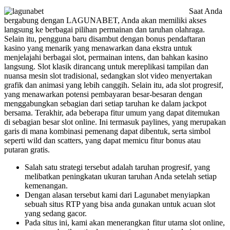
Saat Anda
bergabung dengan LAGUNABET, Anda akan memiliki akses
langsung ke berbagai pilihan permainan dan taruhan olahraga.
Selain itu, pengguna baru disambut dengan bonus pendaftaran
kasino yang menarik yang menawarkan dana ekstra untuk
menjelajahi berbagai slot, permainan intens, dan bahkan kasino
langsung. Slot klasik dirancang untuk mereplikasi tampilan dan
nuansa mesin slot tradisional, sedangkan slot video menyertakan
grafik dan animasi yang lebih canggih. Selain itu, ada slot progresif,
yang menawarkan potensi pembayaran besar-besaran dengan
menggabungkan sebagian dari setiap taruhan ke dalam jackpot
bersama. Terakhir, ada beberapa fitur umum yang dapat ditemukan
di sebagian besar slot online. Ini termasuk paylines, yang merupakan
garis di mana kombinasi pemenang dapat dibentuk, serta simbol
seperti wild dan scatters, yang dapat memicu fitur bonus atau
putaran gratis.
Salah satu strategi tersebut adalah taruhan progresif, yang
melibatkan peningkatan ukuran taruhan Anda setelah setiap
kemenangan.
Dengan alasan tersebut kami dari Lagunabet menyiapkan
sebuah situs RTP yang bisa anda gunakan untuk acuan slot
yang sedang gacor.
Pada situs ini, kami akan menerangkan fitur utama slot online,