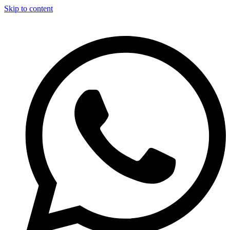
Skip to content