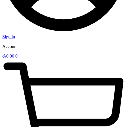
Sign in
Account
රු
0.00
0