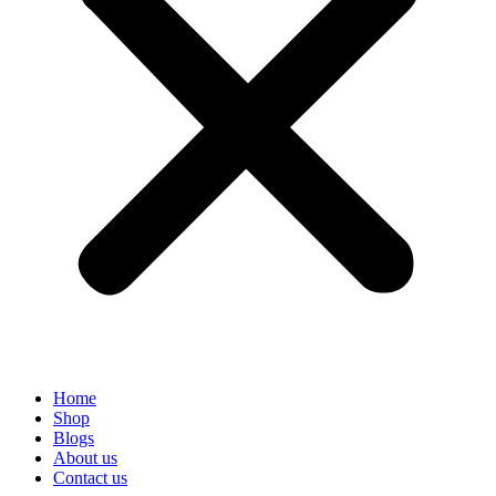
Home
Shop
Blogs
About us
Contact us