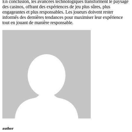
En conclusion, les avancées technologiques transforment le paysage
des casinos, offrant des expériences de jeu plus sûres, plus
engageantes et plus responsables. Les joueurs doivent rester
informés des dernières tendances pour maximiser leur expérience
tout en jouant de manière responsable.
author