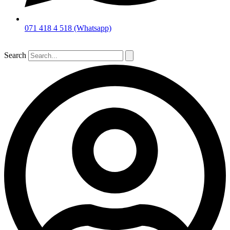
071 418 4 518 (Whatsapp)
Search