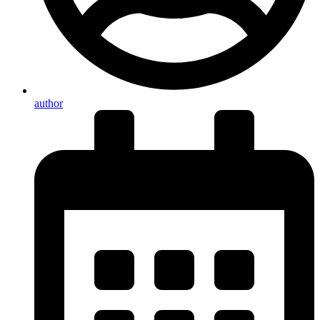
author