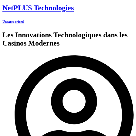
NetPLUS Technologies
Uncategorized
Les Innovations Technologiques dans les
Casinos Modernes