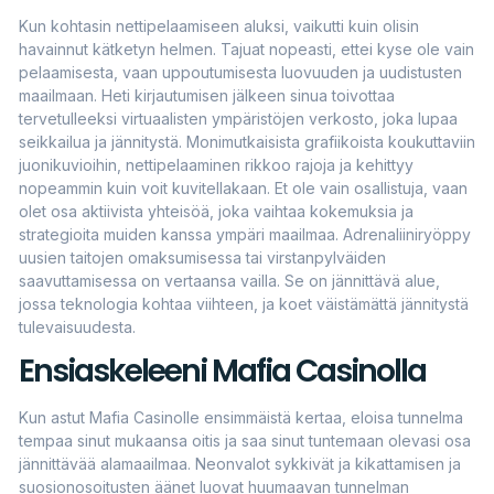
Kun kohtasin nettipelaamiseen aluksi, vaikutti kuin olisin
havainnut kätketyn helmen. Tajuat nopeasti, ettei kyse ole vain
pelaamisesta, vaan uppoutumisesta luovuuden ja uudistusten
maailmaan. Heti kirjautumisen jälkeen sinua toivottaa
tervetulleeksi virtuaalisten ympäristöjen verkosto, joka lupaa
seikkailua ja jännitystä. Monimutkaisista grafiikoista koukuttaviin
juonikuvioihin, nettipelaaminen rikkoo rajoja ja kehittyy
nopeammin kuin voit kuvitellakaan. Et ole vain osallistuja, vaan
olet osa aktiivista yhteisöä, joka vaihtaa kokemuksia ja
strategioita muiden kanssa ympäri maailmaa. Adrenaliiniryöppy
uusien taitojen omaksumisessa tai virstanpylväiden
saavuttamisessa on vertaansa vailla. Se on jännittävä alue,
jossa teknologia kohtaa viihteen, ja koet väistämättä jännitystä
tulevaisuudesta.
Ensiaskeleeni Mafia Casinolla
Kun astut Mafia Casinolle ensimmäistä kertaa, eloisa tunnelma
tempaa sinut mukaansa oitis ja saa sinut tuntemaan olevasi osa
jännittävää alamaailmaa. Neonvalot sykkivät ja kikattamisen ja
suosionosoitusten äänet luovat huumaavan tunnelman