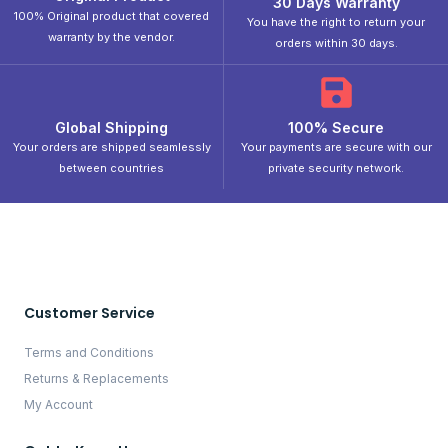
30 Days Warranty
100% Original product that covered
You have the right to return your
warranty by the vendor.
orders within 30 days.
Global Shipping
100% Secure
Your orders are shipped seamlessly
Your payments are secure with our
between countries
private security network.
Customer Service
Terms and Conditions
Returns & Replacements
My Account