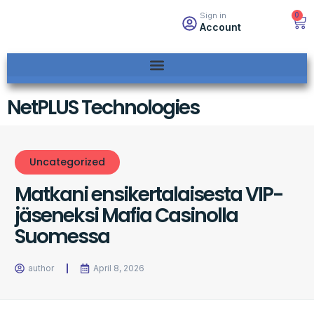
0
Sign in
Account
NetPLUS Technologies
Uncategorized
Matkani ensikertalaisesta VIP-
jäseneksi Mafia Casinolla
Suomessa
author
April 8, 2026