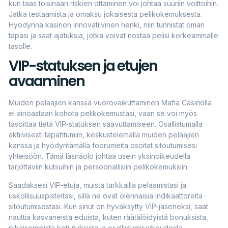
kun taas toisinaan riskien ottaminen voi johtaa suuriin voittoihin.
Jatka testaamista ja omaksu jokaisesta pelikokemuksesta.
Hyödynnä kasinon innovatiivinen henki, niin tunnistat oman
tapasi ja saat ajatuksia, jotka voivat nostaa pelisi korkeammalle
tasolle.
VIP-statuksen ja etujen
avaaminen
Muiden pelaajien kanssa vuorovaikuttaminen Mafia Casinolla
ei ainoastaan kohota pelikokemustasi, vaan se voi myös
tasoittaa tietä VIP-statuksen saavuttamiseen. Osallistumalla
aktiivisesti tapahtumiin, keskustelemalla muiden pelaajien
kanssa ja hyödyntämällä foorumeita osoitat sitoutumisesi
yhteisöön. Tämä läsnäolo johtaa usein yksinoikeudella
tarjottaviin kutsuihin ja persoonallisiin pelikokemuksiin.
Saadaksesi VIP-etuja, muista tarkkailla pelaamistasi ja
uskollisuuspisteitäsi, sillä ne ovat olennaisia indikaattoreita
sitoutumisestasi. Kun sinut on hyväksytty VIP-jäseneksi, saat
nauttia kasvaneista eduista, kuten räätälöidyistä bonuksista,
pikaisemmista kotiutuksista ja osallistumisoikeudesta