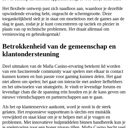
Het flexibele ontwerp past zich naadloos aan, waardoor je dezelfde
opwindende ervaring hebt, ongeacht de schermgrootte. Deze
toegankelijkheid stelt je in staat om moeiteloos met de games aan de
slag te gaan, zodat je je kunt concentreren op tactiek en plezier in
plaats van op technische problemen. Het draait allemaal om
vernieuwing en gebruiksgemak!
Betrokkenheid van de gemeenschap en
klantondersteuning
Deel uitmaken van de Mafia Casino-ervaring betekent lid worden
van een fascinerende community waar spelers met elkaar in contact
kunnen komen en hun passie voor gaming kunnen delen. Het gaat
niet alleen om spelen; het gaat om interactie met andere liefhebbers
en het uitwisselen van strategieën. Je vindt er levendige forums en
levendige chats die de spanning erin houden en je de kans geven om
nieuwe vriendschappen en partnerschappen aan te gaan.
Als het op klantenservice aankomt, word je nooit in de steek
gelaten. Het responsieve supportteam is slechts een muisklik
verwijderd en staat klaar om je te helpen met al je vragen en
problemen. Met innovatieve hulpmiddelen binnen handbereik kun je
je spelervaring naar een hoger niveau tillen. Mafia Casino hecht veel