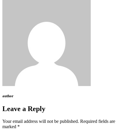
author
Leave a Reply
Your email address will not be published.
Required fields are
marked
*