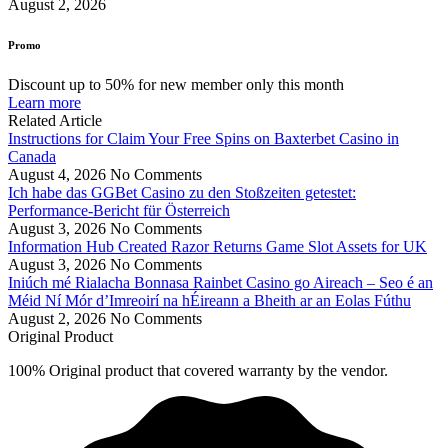
August 2, 2026
Promo
Discount up to 50% for new member only this month
Learn more
Related Article
Instructions for Claim Your Free Spins on Baxterbet Casino in
Canada
August 4, 2026
No Comments
Ich habe das GGBet Casino zu den Stoßzeiten getestet:
Performance-Bericht für Österreich
August 3, 2026
No Comments
Information Hub Created Razor Returns Game Slot Assets for UK
August 3, 2026
No Comments
Iniúch mé Rialacha Bonnasa Rainbet Casino go Aireach – Seo é an
Méid Ní Mór d’Imreoirí na hÉireann a Bheith ar an Eolas Fúthu
August 2, 2026
No Comments
Original Product
100% Original product that covered warranty by the vendor.