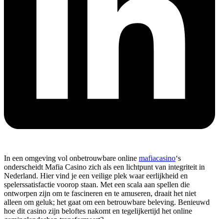
In een omgeving vol onbetrouwbare online
mafiacasino
‘s
onderscheidt Mafia Casino zich als een lichtpunt van integriteit in
Nederland. Hier vind je een veilige plek waar eerlijkheid en
spelerssatisfactie voorop staan. Met een scala aan spellen die
ontworpen zijn om te fascineren en te amuseren, draait het niet
alleen om geluk; het gaat om een betrouwbare beleving. Benieuwd
hoe dit casino zijn beloftes nakomt en tegelijkertijd het online