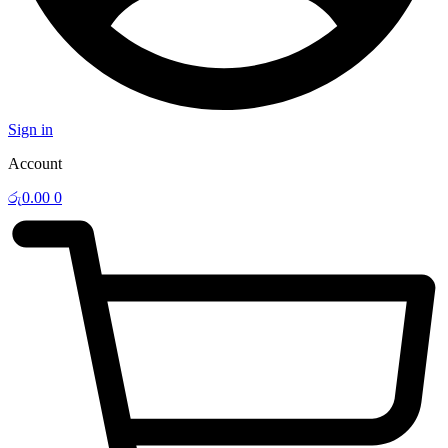
Sign in
Account
රු
0.00
0