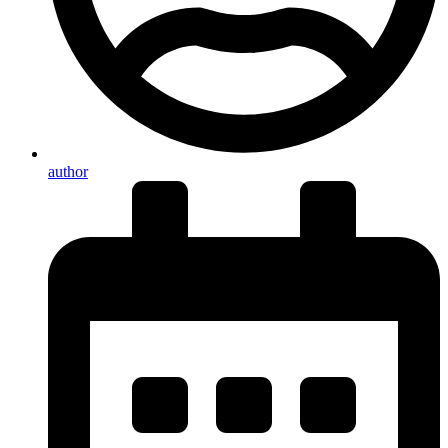
author