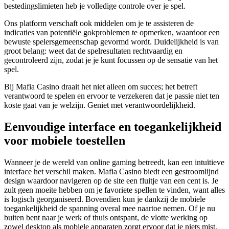
bestedingslimieten heb je volledige controle over je spel.
Ons platform verschaft ook middelen om je te assisteren de
indicaties van potentiële gokproblemen te opmerken, waardoor een
bewuste spelersgemeenschap gevormd wordt. Duidelijkheid is van
groot belang: weet dat de spelresultaten rechtvaardig en
gecontroleerd zijn, zodat je je kunt focussen op de sensatie van het
spel.
Bij Mafia Casino draait het niet alleen om succes; het betreft
verantwoord te spelen en ervoor te verzekeren dat je passie niet ten
koste gaat van je welzijn. Geniet met verantwoordelijkheid.
Eenvoudige interface en toegankelijkheid
voor mobiele toestellen
Wanneer je de wereld van online gaming betreedt, kan een intuïtieve
interface het verschil maken. Mafia Casino biedt een gestroomlijnd
design waardoor navigeren op de site een fluitje van een cent is. Je
zult geen moeite hebben om je favoriete spellen te vinden, want alles
is logisch georganiseerd. Bovendien kun je dankzij de mobiele
toegankelijkheid de spanning overal mee naartoe nemen. Of je nu
buiten bent naar je werk of thuis ontspant, de vlotte werking op
zowel desktop als mobiele apparaten zorgt ervoor dat je niets mist.