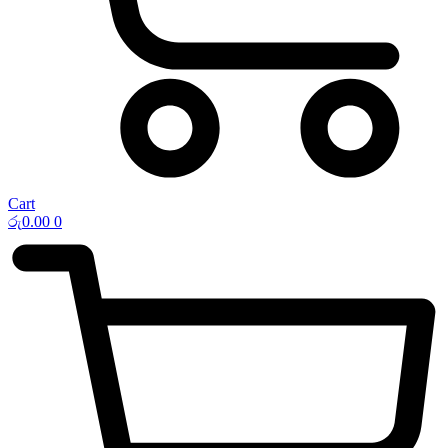
Cart
රු
0.00
0