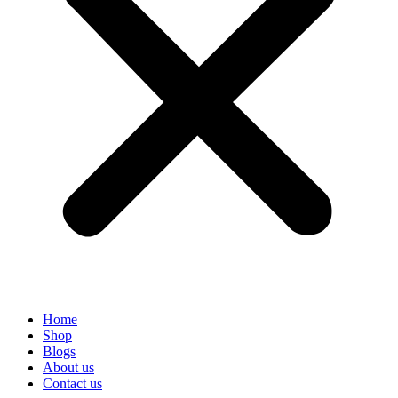
Home
Shop
Blogs
About us
Contact us