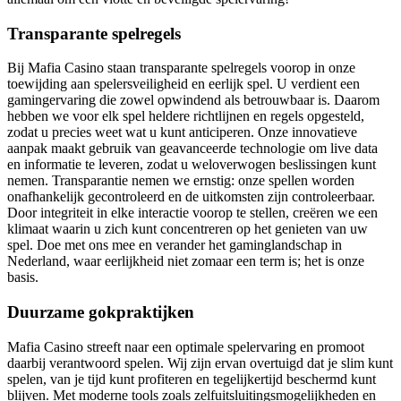
Transparante spelregels
Bij Mafia Casino staan transparante spelregels voorop in onze
toewijding aan spelersveiligheid en eerlijk spel. U verdient een
gamingervaring die zowel opwindend als betrouwbaar is. Daarom
hebben we voor elk spel heldere richtlijnen en regels opgesteld,
zodat u precies weet wat u kunt anticiperen. Onze innovatieve
aanpak maakt gebruik van geavanceerde technologie om live data
en informatie te leveren, zodat u weloverwogen beslissingen kunt
nemen. Transparantie nemen we ernstig: onze spellen worden
onafhankelijk gecontroleerd en de uitkomsten zijn controleerbaar.
Door integriteit in elke interactie voorop te stellen, creëren we een
klimaat waarin u zich kunt concentreren op het genieten van uw
spel. Doe met ons mee en verander het gaminglandschap in
Nederland, waar eerlijkheid niet zomaar een term is; het is onze
basis.
Duurzame gokpraktijken
Mafia Casino streeft naar een optimale spelervaring en promoot
daarbij verantwoord spelen. Wij zijn ervan overtuigd dat je slim kunt
spelen, van je tijd kunt profiteren en tegelijkertijd beschermd kunt
blijven. Met moderne tools zoals zelfuitsluitingsmogelijkheden en