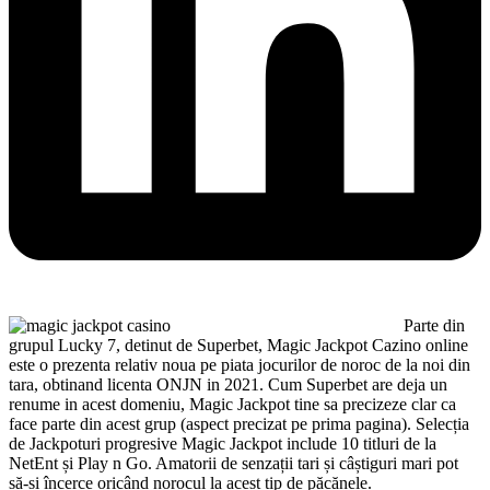
Parte din
grupul Lucky 7, detinut de Superbet, Magic Jackpot Cazino online
este o prezenta relativ noua pe piata jocurilor de noroc de la noi din
tara, obtinand licenta ONJN in 2021. Cum Superbet are deja un
renume in acest domeniu, Magic Jackpot tine sa precizeze clar ca
face parte din acest grup (aspect precizat pe prima pagina). Selecția
de Jackpoturi progresive Magic Jackpot include 10 titluri de la
NetEnt și Play n Go. Amatorii de senzații tari și câștiguri mari pot
să-și încerce oricând norocul la acest tip de păcănele.