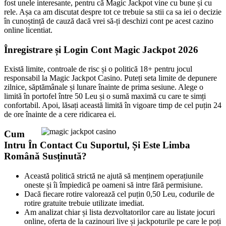
fost unele interesante, pentru că Magic Jackpot vine cu bune și cu
rele. Așa ca am discutat despre tot ce trebuie sa stii ca sa iei o decizie
în cunoștință de cauză dacă vrei să-ți deschizi cont pe acest cazino
online licentiat.
Înregistrare și Login Cont Magic Jackpot 2026
Există limite, controale de risc și o politică 18+ pentru jocul
responsabil la Magic Jackpot Casino. Puteți seta limite de depunere
zilnice, săptămânale și lunare înainte de prima sesiune. Alege o
limită în portofel între 50 Leu și o sumă maximă cu care te simți
confortabil. Apoi, lăsați această limită în vigoare timp de cel puțin 24
de ore înainte de a cere ridicarea ei.
Cum
Intru În Contact Cu Suportul, Și Este Limba
Română Susținută?
Această politică strictă ne ajută să menținem operațiunile
oneste și îi împiedică pe oameni să intre fără permisiune.
Dacă fiecare rotire valorează cel puțin 0,50 Leu, codurile de
rotire gratuite trebuie utilizate imediat.
Am analizat chiar și lista dezvoltatorilor care au listate jocuri
online, oferta de la cazinouri live și jackpoturile pe care le poți