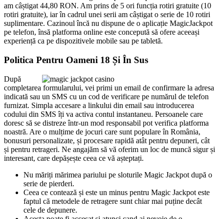
am câștigat 44,80 RON. Am prins de 5 ori funcția rotiri gratuite (10
rotiri gratuite), iar în cadrul unei serii am câștigat o serie de 10 rotiri
suplimentare. Cazinoul încă nu dispune de o aplicație MagicJackpot
pe telefon, însă platforma online este concepută să ofere aceeași
experiență ca pe dispozitivele mobile sau pe tabletă.
Politica Pentru Oameni 18 Și În Sus
După
completarea formularului, vei primi un email de confirmare la adresa
indicată sau un SMS cu un cod de verificare pe numărul de telefon
furnizat. Simpla accesare a linkului din email sau introducerea
codului din SMS îți va activa contul instantaneu. Persoanele care
doresc să se distreze într-un mod responsabil pot verifica platforma
noastră. Are o mulțime de jocuri care sunt populare în România,
bonusuri personalizate, și procesare rapidă atât pentru depuneri, cât
și pentru retrageri. Ne angajăm să vă oferim un loc de muncă sigur și
interesant, care depășește ceea ce vă așteptați.
Nu măriți mărimea pariului pe sloturile Magic Jackpot după o
serie de pierderi.
Ceea ce contează și este un minus pentru Magic Jackpot este
faptul că metodele de retragere sunt chiar mai puține decât
cele de depunere.
Acesta poate fi accesat si atunci cand ai nevoie de o