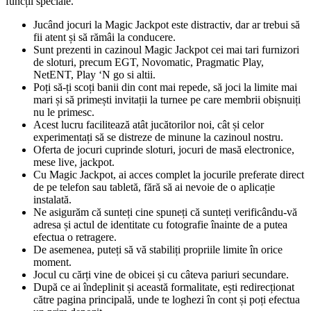
funcții speciale.
Jucând jocuri la Magic Jackpot este distractiv, dar ar trebui să
fii atent și să rămâi la conducere.
Sunt prezenti in cazinoul Magic Jackpot cei mai tari furnizori
de sloturi, precum EGT, Novomatic, Pragmatic Play,
NetENT, Play ‘N go si altii.
Poți să-ți scoți banii din cont mai repede, să joci la limite mai
mari și să primești invitații la turnee pe care membrii obișnuiți
nu le primesc.
Acest lucru facilitează atât jucătorilor noi, cât și celor
experimentați să se distreze de minune la cazinoul nostru.
Oferta de jocuri cuprinde sloturi, jocuri de masă electronice,
mese live, jackpot.
Cu Magic Jackpot, ai acces complet la jocurile preferate direct
de pe telefon sau tabletă, fără să ai nevoie de o aplicație
instalată.
Ne asigurăm că sunteți cine spuneți că sunteți verificându-vă
adresa și actul de identitate cu fotografie înainte de a putea
efectua o retragere.
De asemenea, puteți să vă stabiliți propriile limite în orice
moment.
Jocul cu cărți vine de obicei și cu câteva pariuri secundare.
După ce ai îndeplinit și această formalitate, ești redirecționat
către pagina principală, unde te loghezi în cont și poți efectua