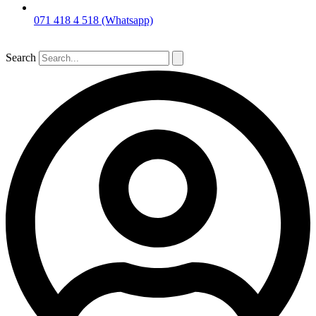
071 418 4 518 (Whatsapp)
Search