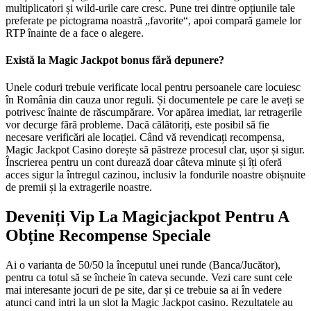
multiplicatori și wild-urile care cresc. Pune trei dintre opțiunile tale
preferate pe pictograma noastră „favorite“, apoi compară gamele lor
RTP înainte de a face o alegere.
Există la Magic Jackpot bonus fără depunere?
Unele coduri trebuie verificate local pentru persoanele care locuiesc
în România din cauza unor reguli. Și documentele pe care le aveți se
potrivesc înainte de răscumpărare. Vor apărea imediat, iar retragerile
vor decurge fără probleme. Dacă călătoriți, este posibil să fie
necesare verificări ale locației. Când vă revendicați recompensa,
Magic Jackpot Casino dorește să păstreze procesul clar, ușor și sigur.
Înscrierea pentru un cont durează doar câteva minute și îți oferă
acces sigur la întregul cazinou, inclusiv la fondurile noastre obișnuite
de premii și la extragerile noastre.
Deveniți Vip La Magicjackpot Pentru A
Obține Recompense Speciale
Ai o varianta de 50/50 la începutul unei runde (Banca/Jucător),
pentru ca totul să se încheie în cateva secunde. Vezi care sunt cele
mai interesante jocuri de pe site, dar și ce trebuie sa ai în vedere
atunci cand intri la un slot la Magic Jackpot casino. Rezultatele au