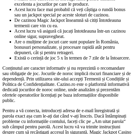
excelenta a jocurilor pe care le produce.
Acest lucru face mai probabil că veți câștiga o rundă bonus
sau un jackpot special pe aceste sloturi de cazinou.
De cazinou Magic Jackpot înseamnă să citiți întotdeauna
termenii care vin cu ea.
Acest lucru vă asigură că jucați întotdeauna într-un cazinou
online sigur, supravegheat.
Are o mulțime de jocuri care sunt populare în România,
bonusuri personalizate, și procesare rapidă atât pentru
depuneri, cât și pentru retrageri.
Există o cerință de joc 5 x în termen de 7 zile de la întoarcere.
Conținutul are caracter informativ și nu reprezintă o recomandare
sau obligație de joc. Jocurile de noroc implică riscuri financiare și de
dependență. Prin utilizarea site-ului accepți Termenii și Condițiile și
Politica de Confidențialitate. Cazino.ro este o platformă informativă
dedicată jocurilor de noroc online, unde analizăm și prezentăm
ofertele operatorilor licențiați pe baza informațiilor disponibile
public.
Pentru a vă conecta, introduceți adresa de e-mail înregistrată și
parola exact așa cum le-ați dat când v-ați înscris. Dacă întâmpinați
probleme cu informațiile contului, faceți clic pe „Am uitat parola“
sub câmpul pentru parolă. Acest lucru vă va trimite instrucțiuni
despre cum să recâștigați accesul în siguranță. Magic Jackpot Casino