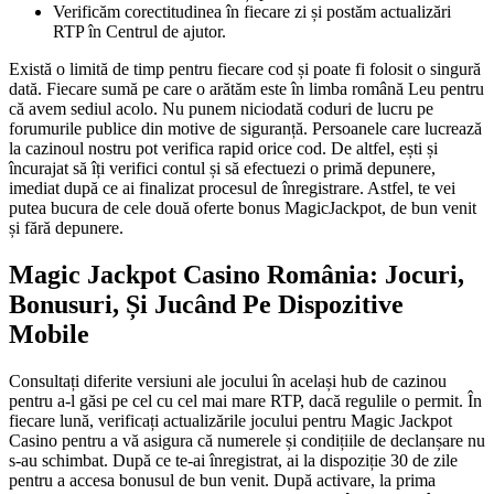
Verificăm corectitudinea în fiecare zi și postăm actualizări
RTP în Centrul de ajutor.
Există o limită de timp pentru fiecare cod și poate fi folosit o singură
dată. Fiecare sumă pe care o arătăm este în limba română Leu pentru
că avem sediul acolo. Nu punem niciodată coduri de lucru pe
forumurile publice din motive de siguranță. Persoanele care lucrează
la cazinoul nostru pot verifica rapid orice cod. De altfel, ești și
încurajat să îți verifici contul și să efectuezi o primă depunere,
imediat după ce ai finalizat procesul de înregistrare. Astfel, te vei
putea bucura de cele două oferte bonus MagicJackpot, de bun venit
și fără depunere.
Magic Jackpot Casino România: Jocuri,
Bonusuri, Și Jucând Pe Dispozitive
Mobile
Consultați diferite versiuni ale jocului în același hub de cazinou
pentru a-l găsi pe cel cu cel mai mare RTP, dacă regulile o permit. În
fiecare lună, verificați actualizările jocului pentru Magic Jackpot
Casino pentru a vă asigura că numerele și condițiile de declanșare nu
s-au schimbat. După ce te-ai înregistrat, ai la dispoziție 30 de zile
pentru a accesa bonusul de bun venit. După activare, la prima