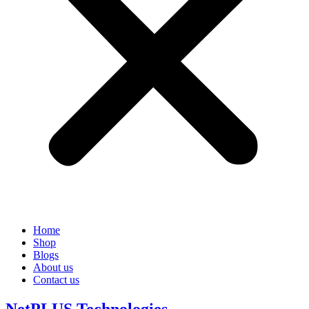
Home
Shop
Blogs
About us
Contact us
NetPLUS Technologies