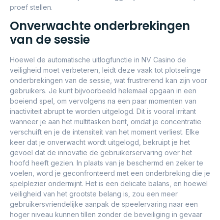
proef stellen.
Onverwachte onderbrekingen
van de sessie
Hoewel de automatische uitlogfunctie in NV Casino de
veiligheid moet verbeteren, leidt deze vaak tot plotselinge
onderbrekingen van de sessie, wat frustrerend kan zijn voor
gebruikers. Je kunt bijvoorbeeld helemaal opgaan in een
boeiend spel, om vervolgens na een paar momenten van
inactiviteit abrupt te worden uitgelogd. Dit is vooral irritant
wanneer je aan het multitasken bent, omdat je concentratie
verschuift en je de intensiteit van het moment verliest. Elke
keer dat je onverwacht wordt uitgelogd, bekruipt je het
gevoel dat de innovatie de gebruikerservaring over het
hoofd heeft gezien. In plaats van je beschermd en zeker te
voelen, word je geconfronteerd met een onderbreking die je
spelplezier ondermijnt. Het is een delicate balans, en hoewel
veiligheid van het grootste belang is, zou een meer
gebruikersvriendelijke aanpak de speelervaring naar een
hoger niveau kunnen tillen zonder de beveiliging in gevaar