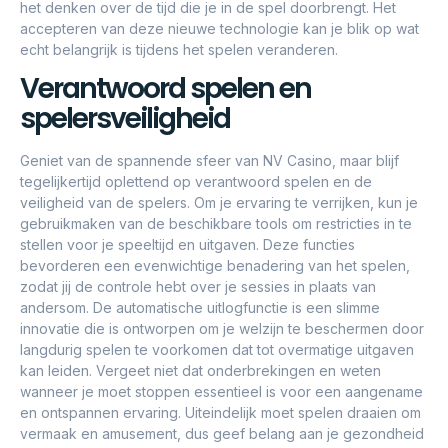
het denken over de tijd die je in de spel doorbrengt. Het
accepteren van deze nieuwe technologie kan je blik op wat
echt belangrijk is tijdens het spelen veranderen.
Verantwoord spelen en
spelersveiligheid
Geniet van de spannende sfeer van NV Casino, maar blijf
tegelijkertijd oplettend op verantwoord spelen en de
veiligheid van de spelers. Om je ervaring te verrijken, kun je
gebruikmaken van de beschikbare tools om restricties in te
stellen voor je speeltijd en uitgaven. Deze functies
bevorderen een evenwichtige benadering van het spelen,
zodat jij de controle hebt over je sessies in plaats van
andersom. De automatische uitlogfunctie is een slimme
innovatie die is ontworpen om je welzijn te beschermen door
langdurig spelen te voorkomen dat tot overmatige uitgaven
kan leiden. Vergeet niet dat onderbrekingen en weten
wanneer je moet stoppen essentieel is voor een aangename
en ontspannen ervaring. Uiteindelijk moet spelen draaien om
vermaak en amusement, dus geef belang aan je gezondheid