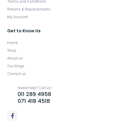
Terms and Conditions
Returns & Replacements
My Account
Get to Know Us
Home
Shop
About us
Our blogs
Contact us
Need help? Call us!
011 289 4958
071 418 4518