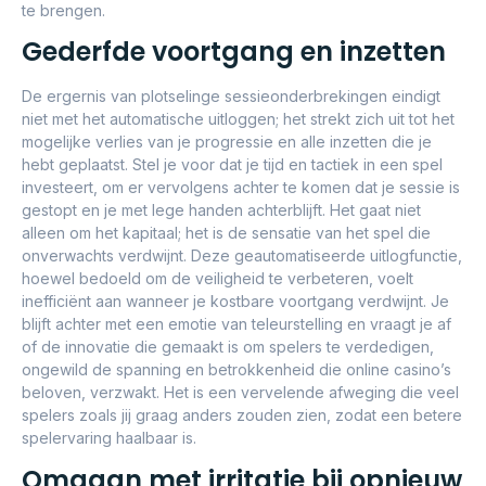
te brengen.
Gederfde voortgang en inzetten
De ergernis van plotselinge sessieonderbrekingen eindigt
niet met het automatische uitloggen; het strekt zich uit tot het
mogelijke verlies van je progressie en alle inzetten die je
hebt geplaatst. Stel je voor dat je tijd en tactiek in een spel
investeert, om er vervolgens achter te komen dat je sessie is
gestopt en je met lege handen achterblijft. Het gaat niet
alleen om het kapitaal; het is de sensatie van het spel die
onverwachts verdwijnt. Deze geautomatiseerde uitlogfunctie,
hoewel bedoeld om de veiligheid te verbeteren, voelt
inefficiënt aan wanneer je kostbare voortgang verdwijnt. Je
blijft achter met een emotie van teleurstelling en vraagt je af
of de innovatie die gemaakt is om spelers te verdedigen,
ongewild de spanning en betrokkenheid die online casino’s
beloven, verzwakt. Het is een vervelende afweging die veel
spelers zoals jij graag anders zouden zien, zodat een betere
spelervaring haalbaar is.
Omgaan met irritatie bij opnieuw