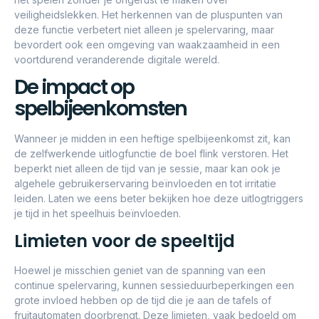
veiligheidslekken. Het herkennen van de pluspunten van
deze functie verbetert niet alleen je spelervaring, maar
bevordert ook een omgeving van waakzaamheid in een
voortdurend veranderende digitale wereld.
De impact op
spelbijeenkomsten
Wanneer je midden in een heftige spelbijeenkomst zit, kan
de zelfwerkende uitlogfunctie de boel flink verstoren. Het
beperkt niet alleen de tijd van je sessie, maar kan ook je
algehele gebruikerservaring beïnvloeden en tot irritatie
leiden. Laten we eens beter bekijken hoe deze uitlogtriggers
je tijd in het speelhuis beïnvloeden.
Limieten voor de speeltijd
Hoewel je misschien geniet van de spanning van een
continue spelervaring, kunnen sessieduurbeperkingen een
grote invloed hebben op de tijd die je aan de tafels of
fruitautomaten doorbrengt. Deze limieten, vaak bedoeld om