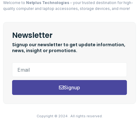
Welcome to
Netplus Technologies
– your trusted destination for high-
quality computer and laptop accessories, storage devices, and more!
Newsletter
Signup our newsletter to get update information,
news, insight or promotions.
Signup
Copyright © 2024 . All rights reserved.