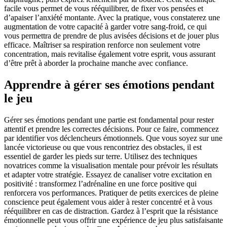
facile vous permet de vous rééquilibrer, de fixer vos pensées et
d’apaiser l’anxiété montante. Avec la pratique, vous constaterez une
augmentation de votre capacité à garder votre sang-froid, ce qui
vous permettra de prendre de plus avisées décisions et de jouer plus
efficace. Maîtriser sa respiration renforce non seulement votre
concentration, mais revitalise également votre esprit, vous assurant
d’être prêt à aborder la prochaine manche avec confiance.
Apprendre à gérer ses émotions pendant
le jeu
Gérer ses émotions pendant une partie est fondamental pour rester
attentif et prendre les correctes décisions. Pour ce faire, commencez
par identifier vos déclencheurs émotionnels. Que vous soyez sur une
lancée victorieuse ou que vous rencontriez des obstacles, il est
essentiel de garder les pieds sur terre. Utilisez des techniques
novatrices comme la visualisation mentale pour prévoir les résultats
et adapter votre stratégie. Essayez de canaliser votre excitation en
positivité : transformez l’adrénaline en une force positive qui
renforcera vos performances. Pratiquer de petits exercices de pleine
conscience peut également vous aider à rester concentré et à vous
rééquilibrer en cas de distraction. Gardez à l’esprit que la résistance
émotionnelle peut vous offrir une expérience de jeu plus satisfaisante