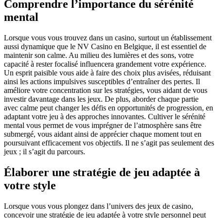
Comprendre l’importance du sérénité
mental
Lorsque vous vous trouvez dans un casino, surtout un établissement
aussi dynamique que le NV Casino en Belgique, il est essentiel de
maintenir son calme. Au milieu des lumières et des sons, votre
capacité à rester focalisé influencera grandement votre expérience.
Un esprit paisible vous aide à faire des choix plus avisées, réduisant
ainsi les actions impulsives susceptibles d’entraîner des pertes. Il
améliore votre concentration sur les stratégies, vous aidant de vous
investir davantage dans les jeux. De plus, aborder chaque partie
avec calme peut changer les défis en opportunités de progression, en
adaptant votre jeu à des approches innovantes. Cultiver le sérénité
mental vous permet de vous imprégner de l’atmosphère sans être
submergé, vous aidant ainsi de apprécier chaque moment tout en
poursuivant efficacement vos objectifs. Il ne s’agit pas seulement des
jeux ; il s’agit du parcours.
Élaborer une stratégie de jeu adaptée à
votre style
Lorsque vous vous plongez dans l’univers des jeux de casino,
concevoir une stratégie de jeu adaptée à votre style personnel peut