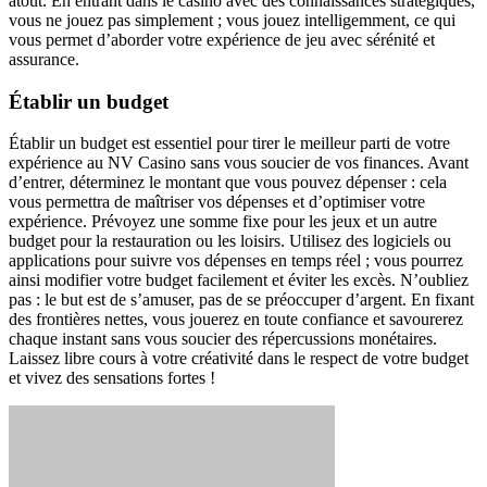
atout. En entrant dans le casino avec des connaissances stratégiques,
vous ne jouez pas simplement ; vous jouez intelligemment, ce qui
vous permet d’aborder votre expérience de jeu avec sérénité et
assurance.
Établir un budget
Établir un budget est essentiel pour tirer le meilleur parti de votre
expérience au NV Casino sans vous soucier de vos finances. Avant
d’entrer, déterminez le montant que vous pouvez dépenser : cela
vous permettra de maîtriser vos dépenses et d’optimiser votre
expérience. Prévoyez une somme fixe pour les jeux et un autre
budget pour la restauration ou les loisirs. Utilisez des logiciels ou
applications pour suivre vos dépenses en temps réel ; vous pourrez
ainsi modifier votre budget facilement et éviter les excès. N’oubliez
pas : le but est de s’amuser, pas de se préoccuper d’argent. En fixant
des frontières nettes, vous jouerez en toute confiance et savourerez
chaque instant sans vous soucier des répercussions monétaires.
Laissez libre cours à votre créativité dans le respect de votre budget
et vivez des sensations fortes !