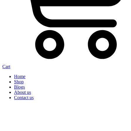
Cart
Home
Shop
Blogs
About us
Contact us