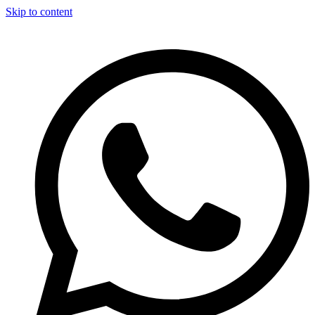
Skip to content