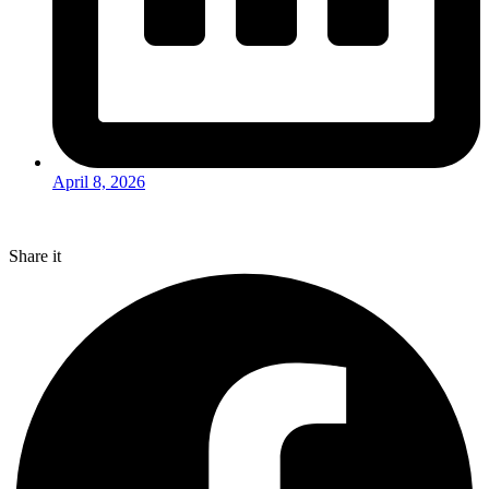
April 8, 2026
Share it