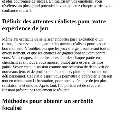
et plus couronnée de succès. En maîtrisant vos émotions, vous
révélerez un plus grand potentiel et vous jouerez chaque partie avec
confiance et clarté.
Définir des attentes réalistes pour votre
expérience de jeu
Même s’il est facile de se laisser emporter par l’excitation d’un
casino, il est essentiel de garder des attentes réalistes pour passer un
bon moment. N’oubliez pas que les jeux d’argent sont avant tout un
divertissement, et que les chances de gagner sont souvent contre
vous. Vous risquez de perdre, alors abordez chaque partie en
cherchant avant tout à vous amuser, plutôt qu’à espérer de gros
gains. Voyez chaque session comme une occasion de découvrir de
nouveaux jeux et de profiter de l’ambiance, plutôt que comme un
défi personnel. Cet état d’esprit vous permettra d’apprécier le frisson
tout en minimisant la frustration, pour une expérience de jeu plus
satisfaisante et unique. Après tout, l’important est de savourer
l’instant présent, pas seulement le résultat.
Méthodes pour obtenir un sérénité
focalisé