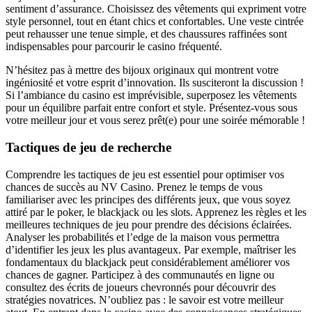
sentiment d’assurance. Choisissez des vêtements qui expriment votre
style personnel, tout en étant chics et confortables. Une veste cintrée
peut rehausser une tenue simple, et des chaussures raffinées sont
indispensables pour parcourir le casino fréquenté.
N’hésitez pas à mettre des bijoux originaux qui montrent votre
ingéniosité et votre esprit d’innovation. Ils susciteront la discussion !
Si l’ambiance du casino est imprévisible, superposez les vêtements
pour un équilibre parfait entre confort et style. Présentez-vous sous
votre meilleur jour et vous serez prêt(e) pour une soirée mémorable !
Tactiques de jeu de recherche
Comprendre les tactiques de jeu est essentiel pour optimiser vos
chances de succès au NV Casino. Prenez le temps de vous
familiariser avec les principes des différents jeux, que vous soyez
attiré par le poker, le blackjack ou les slots. Apprenez les règles et les
meilleures techniques de jeu pour prendre des décisions éclairées.
Analyser les probabilités et l’edge de la maison vous permettra
d’identifier les jeux les plus avantageux. Par exemple, maîtriser les
fondamentaux du blackjack peut considérablement améliorer vos
chances de gagner. Participez à des communautés en ligne ou
consultez des écrits de joueurs chevronnés pour découvrir des
stratégies novatrices. N’oubliez pas : le savoir est votre meilleur