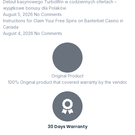
Debiut kasynowego TurboWin w codziennych ofertach –
wyjątkowe bonusy dla Polaków
August 5, 2026
No Comments
Instructions for Claim Your Free Spins on Baxterbet Casino in
Canada
August 4, 2026
No Comments
Original Product
100% Original product that covered warranty by the vendor.
30 Days Warranty