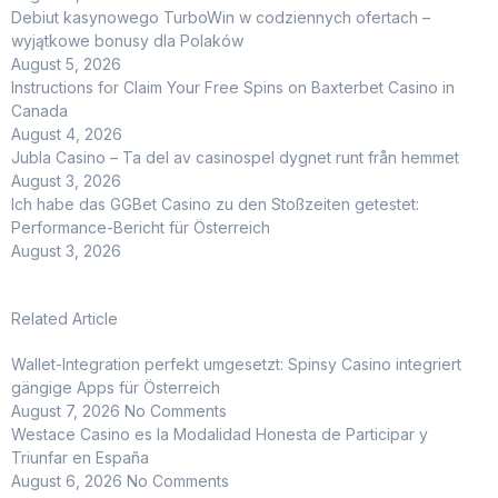
Debiut kasynowego TurboWin w codziennych ofertach –
wyjątkowe bonusy dla Polaków
August 5, 2026
Instructions for Claim Your Free Spins on Baxterbet Casino in
Canada
August 4, 2026
Jubla Casino – Ta del av casinospel dygnet runt från hemmet
August 3, 2026
Ich habe das GGBet Casino zu den Stoßzeiten getestet:
Performance-Bericht für Österreich
August 3, 2026
Related Article
Wallet-Integration perfekt umgesetzt: Spinsy Casino integriert
gängige Apps für Österreich
August 7, 2026
No Comments
Westace Casino es la Modalidad Honesta de Participar y
Triunfar en España
August 6, 2026
No Comments