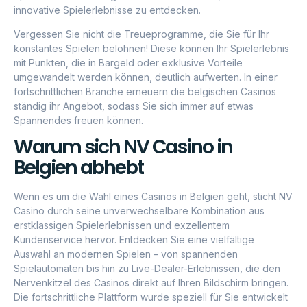
innovative Spielerlebnisse zu entdecken.
Vergessen Sie nicht die Treueprogramme, die Sie für Ihr
konstantes Spielen belohnen! Diese können Ihr Spielerlebnis
mit Punkten, die in Bargeld oder exklusive Vorteile
umgewandelt werden können, deutlich aufwerten. In einer
fortschrittlichen Branche erneuern die belgischen Casinos
ständig ihr Angebot, sodass Sie sich immer auf etwas
Spannendes freuen können.
Warum sich NV Casino in
Belgien abhebt
Wenn es um die Wahl eines Casinos in Belgien geht, sticht NV
Casino durch seine unverwechselbare Kombination aus
erstklassigen Spielerlebnissen und exzellentem
Kundenservice hervor. Entdecken Sie eine vielfältige
Auswahl an modernen Spielen – von spannenden
Spielautomaten bis hin zu Live-Dealer-Erlebnissen, die den
Nervenkitzel des Casinos direkt auf Ihren Bildschirm bringen.
Die fortschrittliche Plattform wurde speziell für Sie entwickelt