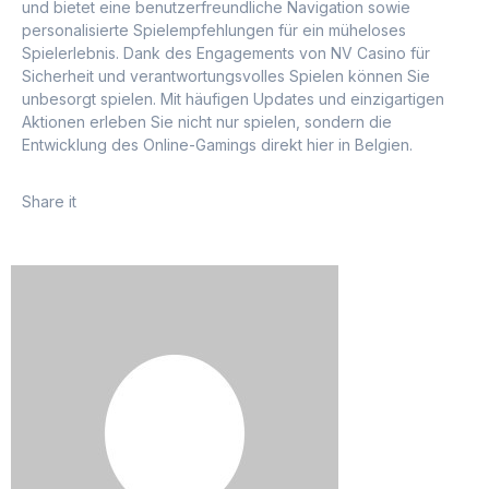
und bietet eine benutzerfreundliche Navigation sowie
personalisierte Spielempfehlungen für ein müheloses
Spielerlebnis. Dank des Engagements von NV Casino für
Sicherheit und verantwortungsvolles Spielen können Sie
unbesorgt spielen. Mit häufigen Updates und einzigartigen
Aktionen erleben Sie nicht nur spielen, sondern die
Entwicklung des Online-Gamings direkt hier in Belgien.
Share it