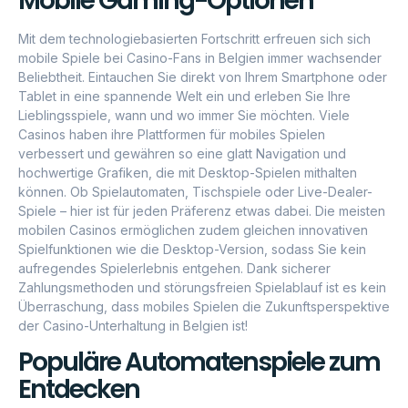
Mobile Gaming-Optionen
Mit dem technologiebasierten Fortschritt erfreuen sich sich
mobile Spiele bei Casino-Fans in Belgien immer wachsender
Beliebtheit. Eintauchen Sie direkt von Ihrem Smartphone oder
Tablet in eine spannende Welt ein und erleben Sie Ihre
Lieblingsspiele, wann und wo immer Sie möchten. Viele
Casinos haben ihre Plattformen für mobiles Spielen
verbessert und gewähren so eine glatt Navigation und
hochwertige Grafiken, die mit Desktop-Spielen mithalten
können. Ob Spielautomaten, Tischspiele oder Live-Dealer-
Spiele – hier ist für jeden Präferenz etwas dabei. Die meisten
mobilen Casinos ermöglichen zudem gleichen innovativen
Spielfunktionen wie die Desktop-Version, sodass Sie kein
aufregendes Spielerlebnis entgehen. Dank sicherer
Zahlungsmethoden und störungsfreien Spielablauf ist es kein
Überraschung, dass mobiles Spielen die Zukunftsperspektive
der Casino-Unterhaltung in Belgien ist!
Populäre Automatenspiele zum
Entdecken