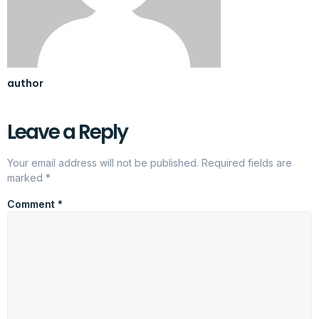
author
Leave a Reply
Your email address will not be published.
Required fields are
marked
*
Comment
*