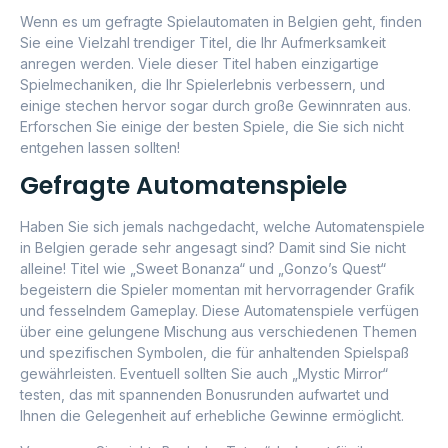
Wenn es um gefragte Spielautomaten in Belgien geht, finden
Sie eine Vielzahl trendiger Titel, die Ihr Aufmerksamkeit
anregen werden. Viele dieser Titel haben einzigartige
Spielmechaniken, die Ihr Spielerlebnis verbessern, und
einige stechen hervor sogar durch große Gewinnraten aus.
Erforschen Sie einige der besten Spiele, die Sie sich nicht
entgehen lassen sollten!
Gefragte Automatenspiele
Haben Sie sich jemals nachgedacht, welche Automatenspiele
in Belgien gerade sehr angesagt sind? Damit sind Sie nicht
alleine! Titel wie „Sweet Bonanza“ und „Gonzo’s Quest“
begeistern die Spieler momentan mit hervorragender Grafik
und fesselndem Gameplay. Diese Automatenspiele verfügen
über eine gelungene Mischung aus verschiedenen Themen
und spezifischen Symbolen, die für anhaltenden Spielspaß
gewährleisten. Eventuell sollten Sie auch „Mystic Mirror“
testen, das mit spannenden Bonusrunden aufwartet und
Ihnen die Gelegenheit auf erhebliche Gewinne ermöglicht.