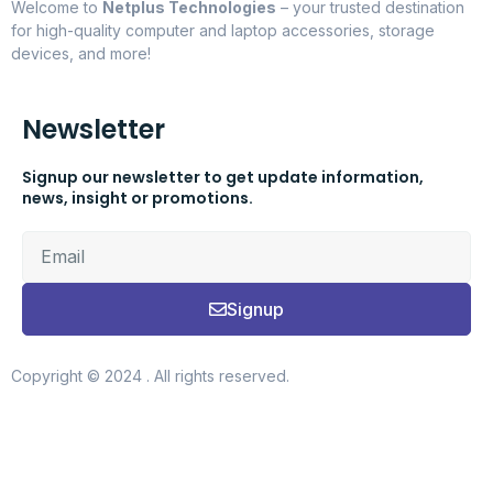
Welcome to
Netplus Technologies
– your trusted destination
for high-quality computer and laptop accessories, storage
devices, and more!
Newsletter
Signup our newsletter to get update information,
news, insight or promotions.
Signup
Copyright © 2024 . All rights reserved.