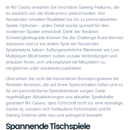
Im NV Casino erwarten Sie innovative Gaming-Features, die
es merklich von der Konkurrenz unterscheiden. Von
fesselnden virtuellen Realitäten bis hin zu personalisierten
Spiele-Optionen – jedes Detail wurde speziell für den
modernen Spieler entwickelt. Dank der flexiblen
Schwierigkeitsgrade können Sie die Challenge Ihrem Können
anpassen und so bei jedem Spiel ein fesselndes
Spielerlebnis haben. Außergewöhnliche Merkmale wie Live-
Multiplayer-Modi bieten zudem soziale Verbindungen und
erlauben Ihnen, sich unkompliziert mit Mitspielern zu
vergleichen oder zusammenzuarbeiten.
Übersehen Sie nicht die besonderen Bonusprogramme mit
flexiblen Anreizen, die auf Ihrem Spielverhalten fußen und so
für ein persönlicheres Spielabenteuer sorgen. Dank
regelmäßiger Aktualisierungen und aktueller Spielinhalte
garantiert NV Casino, dass Fortschritt nicht nur eine einmalige
Sache ist, sondern sich fortlaufend fortschreitet und Ihr
Gaming-Erlebnis stets neu und aufregend bewahrt.
Spannende Tischspiele