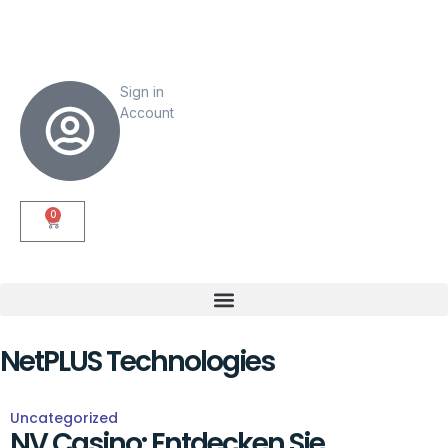
Sign in
Account
0
NetPLUS Technologies
Uncategorized
NV Casino: Entdecken Sie