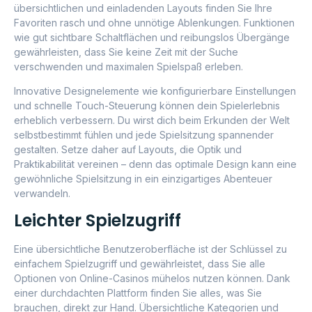
übersichtlichen und einladenden Layouts finden Sie Ihre
Favoriten rasch und ohne unnötige Ablenkungen. Funktionen
wie gut sichtbare Schaltflächen und reibungslos Übergänge
gewährleisten, dass Sie keine Zeit mit der Suche
verschwenden und maximalen Spielspaß erleben.
Innovative Designelemente wie konfigurierbare Einstellungen
und schnelle Touch-Steuerung können dein Spielerlebnis
erheblich verbessern. Du wirst dich beim Erkunden der Welt
selbstbestimmt fühlen und jede Spielsitzung spannender
gestalten. Setze daher auf Layouts, die Optik und
Praktikabilität vereinen – denn das optimale Design kann eine
gewöhnliche Spielsitzung in ein einzigartiges Abenteuer
verwandeln.
Leichter Spielzugriff
Eine übersichtliche Benutzeroberfläche ist der Schlüssel zu
einfachem Spielzugriff und gewährleistet, dass Sie alle
Optionen von Online-Casinos mühelos nutzen können. Dank
einer durchdachten Plattform finden Sie alles, was Sie
brauchen, direkt zur Hand. Übersichtliche Kategorien und