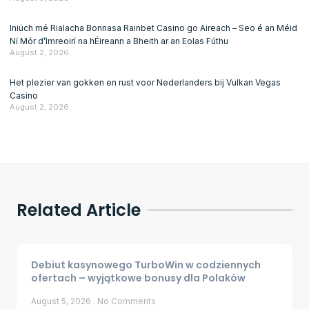
Iniúch mé Rialacha Bonnasa Rainbet Casino go Aireach – Seo é an Méid
Ní Mór d’Imreoirí na hÉireann a Bheith ar an Eolas Fúthu
August 2, 2026
Het plezier van gokken en rust voor Nederlanders bij Vulkan Vegas
Casino
August 2, 2026
Related Article
Debiut kasynowego TurboWin w codziennych
ofertach – wyjątkowe bonusy dla Polaków
August 5, 2026
No Comments