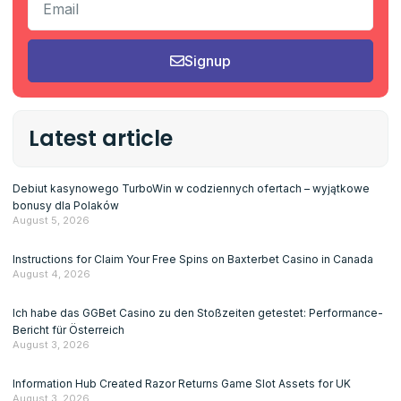
Signup
Latest article
Debiut kasynowego TurboWin w codziennych ofertach – wyjątkowe
bonusy dla Polaków
August 5, 2026
Instructions for Claim Your Free Spins on Baxterbet Casino in Canada
August 4, 2026
Ich habe das GGBet Casino zu den Stoßzeiten getestet: Performance-
Bericht für Österreich
August 3, 2026
Information Hub Created Razor Returns Game Slot Assets for UK
August 3, 2026