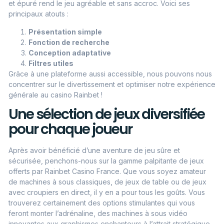
et épuré rend le jeu agréable et sans accroc. Voici ses
principaux atouts :
Présentation simple
Fonction de recherche
Conception adaptative
Filtres utiles
Grâce à une plateforme aussi accessible, nous pouvons nous
concentrer sur le divertissement et optimiser notre expérience
générale au casino Rainbet !
Une sélection de jeux diversifiée
pour chaque joueur
Après avoir bénéficié d’une aventure de jeu sûre et
sécurisée, penchons-nous sur la gamme palpitante de jeux
offerts par Rainbet Casino France. Que vous soyez amateur
de machines à sous classiques, de jeux de table ou de jeux
avec croupiers en direct, il y en a pour tous les goûts. Vous
trouverez certainement des options stimulantes qui vous
feront monter l’adrénaline, des machines à sous vidéo
innovantes aux graphismes enchanteurs à l’attrait stratégique