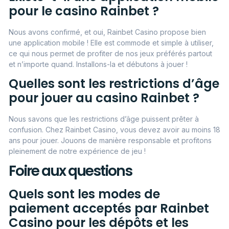
pour le casino Rainbet ?
Nous avons confirmé, et oui, Rainbet Casino propose bien
une application mobile ! Elle est commode et simple à utiliser,
ce qui nous permet de profiter de nos jeux préférés partout
et n’importe quand. Installons-la et débutons à jouer !
Quelles sont les restrictions d’âge
pour jouer au casino Rainbet ?
Nous savons que les restrictions d’âge puissent prêter à
confusion. Chez Rainbet Casino, vous devez avoir au moins 18
ans pour jouer. Jouons de manière responsable et profitons
pleinement de notre expérience de jeu !
Foire aux questions
Quels sont les modes de
paiement acceptés par Rainbet
Casino pour les dépôts et les