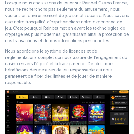
Lorsque nous choisissons de jouer sur Rainbet Casino France,
nous ne recherchons pas seulement du amusement ; nous
voulons un environnement de jeu sûr et sécurisé. Nous savons
que notre tranquillité d’esprit améliore notre expérience de
jeu. C’est pourquoi Rainbet met en avant les technologies de
cryptage les plus modernes, garantissant ainsi la protection de
nos transactions et de nos informations personnelles.
Nous apprécions le système de licences et de
réglementations complet qui nous assure de l’engagement du
casino envers l’équité et la transparence. De plus, nous
bénéficions des mesures de jeu responsable qui nous
permettent de fixer des limites et de jouer de manière
responsable.