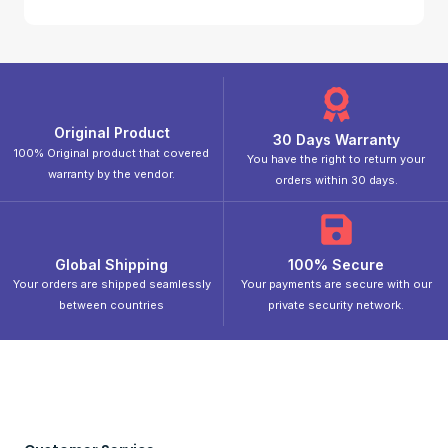
Original Product
30 Days Warranty
100% Original product that covered
You have the right to return your
warranty by the vendor.
orders within 30 days.
Global Shipping
100% Secure
Your orders are shipped seamlessly
Your payments are secure with our
between countries
private security network.