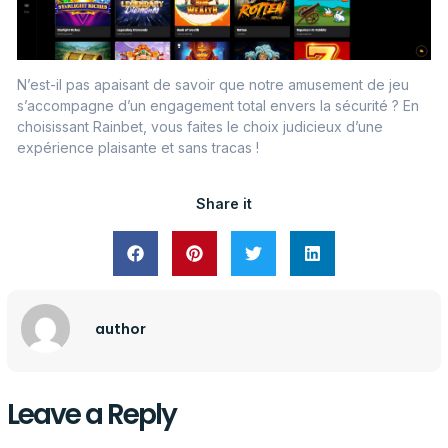
N’est-il pas apaisant de savoir que notre amusement de jeu
s’accompagne d’un engagement total envers la sécurité ? En
choisissant Rainbet, vous faites le choix judicieux d’une
expérience plaisante et sans tracas !
Share it
author
Leave a Reply