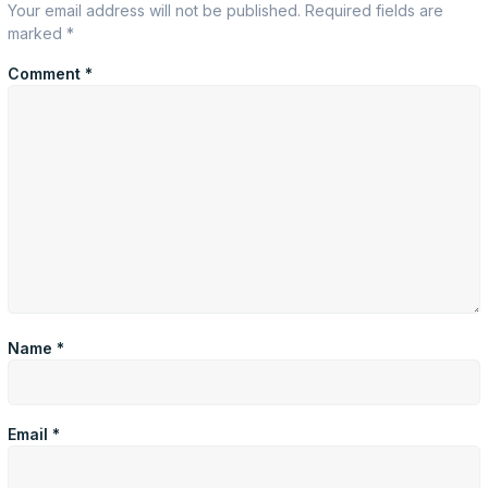
Your email address will not be published.
Required fields are
marked
*
Comment
*
Name
*
Email
*