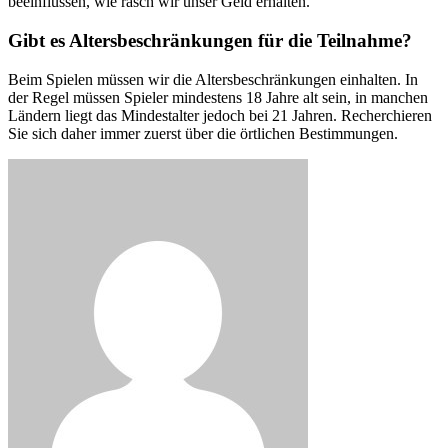
beeinflussen, wie rasch wir unser Geld erhalten.
Gibt es Altersbeschränkungen für die Teilnahme?
Beim Spielen müssen wir die Altersbeschränkungen einhalten. In
der Regel müssen Spieler mindestens 18 Jahre alt sein, in manchen
Ländern liegt das Mindestalter jedoch bei 21 Jahren. Recherchieren
Sie sich daher immer zuerst über die örtlichen Bestimmungen.