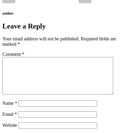
author
Leave a Reply
Your email address will not be published.
Required fields are
marked
*
Comment
*
Name
*
Email
*
Website