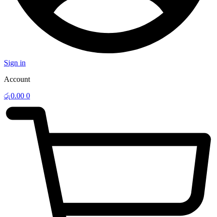
Sign in
Account
රු
0.00
0