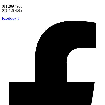
011 289 4958
071 418 4518
Facebook-f