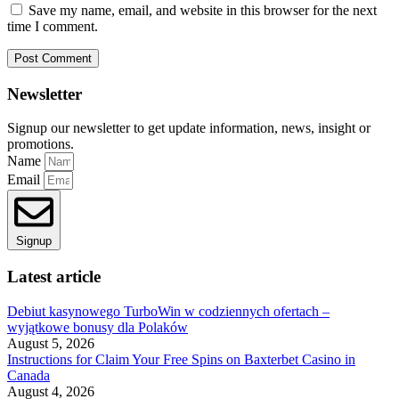
Save my name, email, and website in this browser for the next
time I comment.
Newsletter
Signup our newsletter to get update information, news, insight or
promotions.
Name
Email
Signup
Latest article
Debiut kasynowego TurboWin w codziennych ofertach –
wyjątkowe bonusy dla Polaków
August 5, 2026
Instructions for Claim Your Free Spins on Baxterbet Casino in
Canada
August 4, 2026