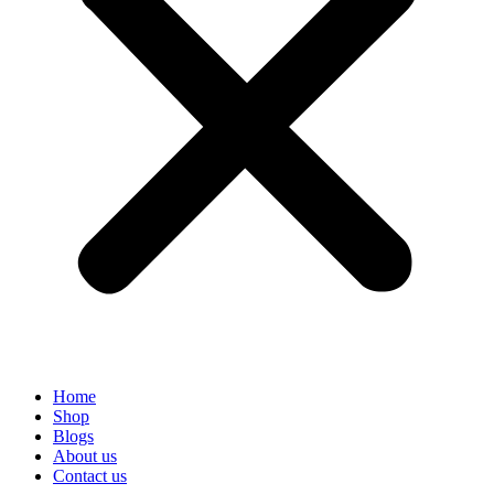
Home
Shop
Blogs
About us
Contact us