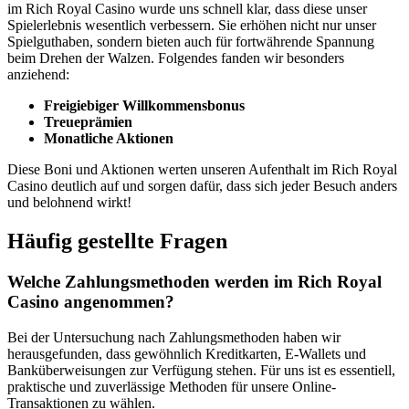
im Rich Royal Casino wurde uns schnell klar, dass diese unser
Spielerlebnis wesentlich verbessern. Sie erhöhen nicht nur unser
Spielguthaben, sondern bieten auch für fortwährende Spannung
beim Drehen der Walzen. Folgendes fanden wir besonders
anziehend:
Freigiebiger Willkommensbonus
Treueprämien
Monatliche Aktionen
Diese Boni und Aktionen werten unseren Aufenthalt im Rich Royal
Casino deutlich auf und sorgen dafür, dass sich jeder Besuch anders
und belohnend wirkt!
Häufig gestellte Fragen
Welche Zahlungsmethoden werden im Rich Royal
Casino angenommen?
Bei der Untersuchung nach Zahlungsmethoden haben wir
herausgefunden, dass gewöhnlich Kreditkarten, E-Wallets und
Banküberweisungen zur Verfügung stehen. Für uns ist es essentiell,
praktische und zuverlässige Methoden für unsere Online-
Transaktionen zu wählen.