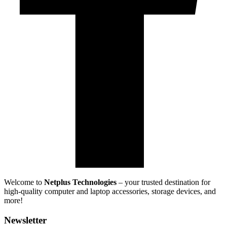
Welcome to
Netplus Technologies
– your trusted destination for
high-quality computer and laptop accessories, storage devices, and
more!
Newsletter