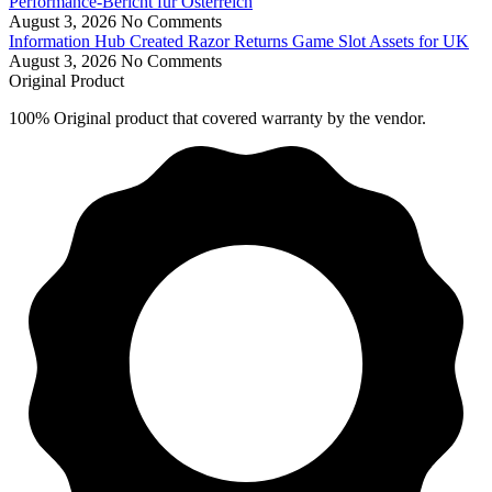
Performance-Bericht für Österreich
August 3, 2026
No Comments
Information Hub Created Razor Returns Game Slot Assets for UK
August 3, 2026
No Comments
Original Product
100% Original product that covered warranty by the vendor.