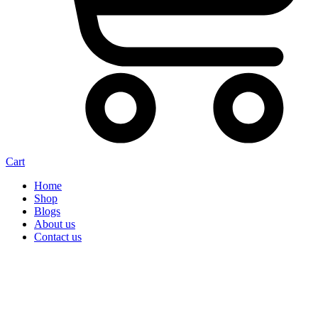
Cart
Home
Shop
Blogs
About us
Contact us