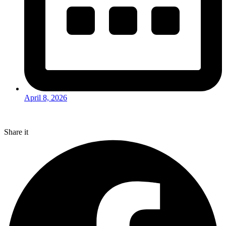
April 8, 2026
Share it